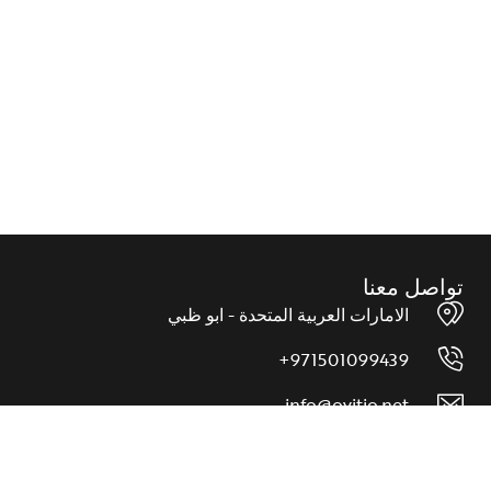
اطقم ملابس داخلية
طقم ملابس داخلية نسائية بيكيني من حمالة صدر وسروال داخلي
بتفاصيل الدانتيل باللون الأسود
139,00
د.إ
56,00
د.إ
إضافة إلى قائمة الرغبات
تواصل معنا
الامارات العربية المتحدة - ابو ظبي
971501099439+
info@ovitio.net