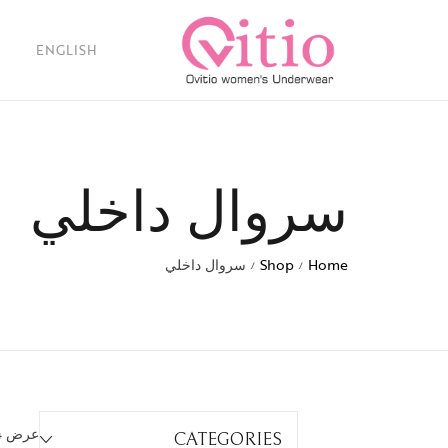
ENGLISH
سروال داخلي
Home
Shop
سروال داخلي
/
/
عرض ⁦4⁩ من كل النتائج
CATEGORIES