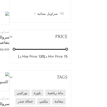
(4)
سراويل نسائية
سراويل
PRICE
سروال 
بتفاصيل
62,00
15 د.إ
Min Price:
120 د.إ
Max Price:
TAGS
بدلة رياضية
بلوزة
بوركيني
سراويل
بيجامة
بيكيني
حمالة صدر
سروال 