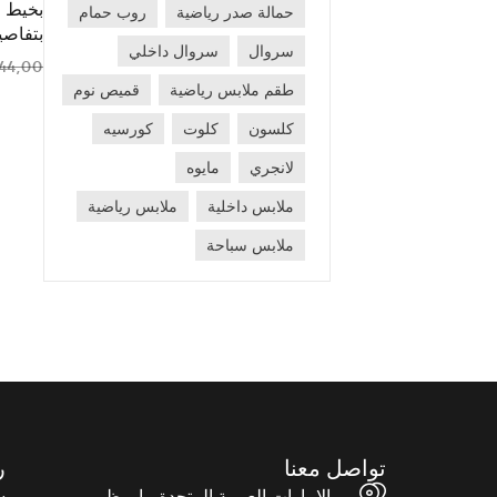
بخيط 
حمالة صدر رياضية
روب حمام
بتفاصيل
سروال
سروال داخلي
44,00
طقم ملابس رياضية
قميص نوم
كلسون
كلوت
كورسيه
لانجري
مايوه
ملابس داخلية
ملابس رياضية
ملابس سباحة
تواصل معنا
ر
الامارات العربية المتحدة - ابو ظبي
س