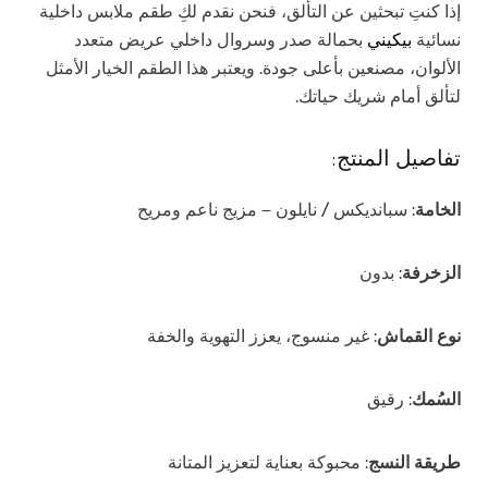
إذا كنتِ تبحثين عن التألق، فنحن نقدم لكِ طقم ملابس داخلية
نسائية
بيكيني
بحمالة صدر وسروال داخلي عريض متعدد
الألوان، مصنعين بأعلى جودة. ويعتبر هذا الطقم الخيار الأمثل
لتألق أمام شريك حياتك.
تفاصيل المنتج:
الخامة
: سبانديكس / نايلون – مزيج ناعم ومريح
الزخرفة
: بدون
نوع القماش
: غير منسوج، يعزز التهوية والخفة
السُمك
: رقيق
طريقة النسج
: محبوكة بعناية لتعزيز المتانة