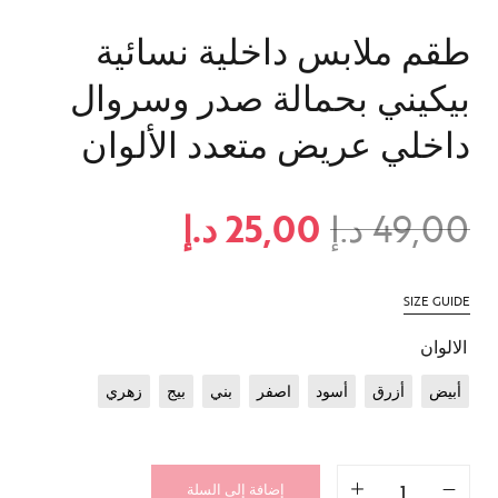
طقم ملابس داخلية نسائية
بيكيني بحمالة صدر وسروال
داخلي عريض متعدد الألوان
49,00
د.إ
25,00
د.إ
SIZE GUIDE
الالوان
أبيض
أزرق
أسود
اصفر
بني
بيج
زهري
إضافة إلى السلة