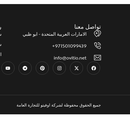
تواصل معنا
ر
الامارات العربية المتحدة - ابو ظبي
س
س
971501099439+
ا
info@ovitio.net
جميع الحقوق محفوظة لشركة اوفيتو للتجارة العامة