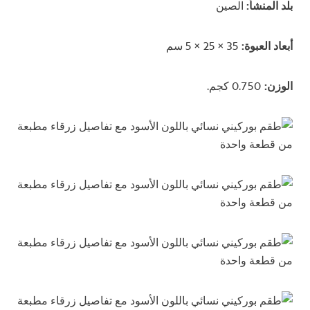
بلد المنشأ:
الصين
أبعاد العبوة:
35 × 25 × 5 سم
الوزن:
0.750 كجم.