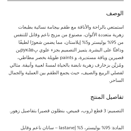
الوصف
استمتعي بالراحة والأناقة مع طقم بيجامة نسائية بطبعات
زهرية متعددة الألوان، مصنوع من مزيج ناعم وقابل للتنفس
من 95% بوليستر و5% إيلاستان، مما يضمن شعورًا لطيفًا
ودافئًا على البشرة. يتميز التصميم بجزء علوي بِрукَавين
قصيرين وياقة مستديرة، و paints طويلة بخصر مطاطي،
ومُزيَّن بزخارف زهرية نابضة بالحياة لمسةً لعبية وأنيقة. مثالي
لفصلي الربيع والصيف، حيث يجمع الطقم بين العملية والجمال
الساحر.
تفاصيل المنتج
التصميم: 3 قطع (روب، قميص، بنطلون قصير) بتفاصيل زهور.
المادة: 95% بوليستر، 5% إlastane – ساتان ناعم وقابل