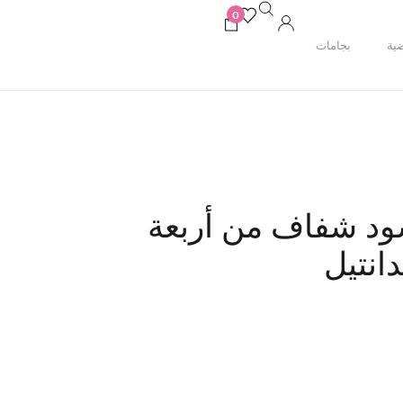
0
ية
بجامات
ود شفاف من أربعة
انتيل