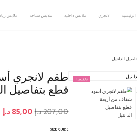
الرئيسية
لانجري
ملابس داخلية
ملابس سباحة
ملابس رياض
صيل الدانتيل
طقم لانجري أس
تخفيض!
قطع بتفاصيل الد
207,00
د.إ
85,00
د.إ
SIZE GUIDE