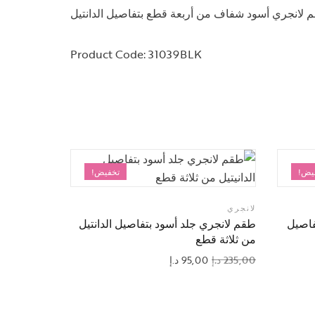
Product Code: 31039BLK
يض!
تخفيض!
لانجري
لانجري
فاصيل
طقم لانجري جلد أسود بتفاصيل الدانتيل
طقم لانجر
من ثلاثة قطع
الدانتيل م
235,00
د.إ
95,00
د.إ
108,00
د.إ
0