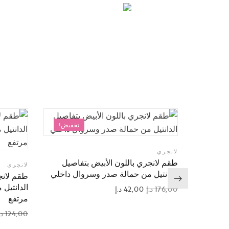
تخفيض!
لانجري
طقم لانجري باللون الأبيض بتفاصيل
لانجري
الدانتيل من حمالة صدر وسروال داخلي
طقم لانج
الدانتيل
176,00
د.إ
42,00
د.إ
مرتفع
124,00
د.