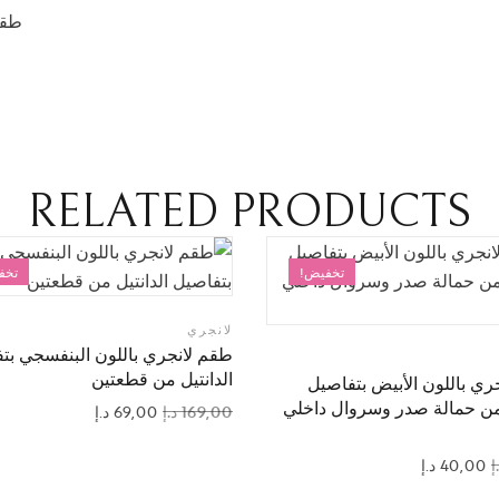
RELATED PRODUCTS
تخفيض!
تخف
لانجري
طقم لانجري باللون البنفسجي بت
الدانتيل من قطعتين
ري باللون الأبيض بتفاصيل
 من حمالة صدر وسروال داخلي
169,00
د.إ
69,00
د.إ
إ
40,00
د.إ