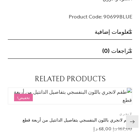
Product Code:
90699BLUE
معلومات إضافية
مراجعات (0)
RELATED PRODUCTS
تخفيض!
لانجري
طقم لانجري باللون البنفسجي بتفاصيل الدانتيل من أربعة قطع
167,00
د.إ
68,00
د.إ